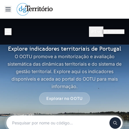
Saltar para o conteúdo
PT
Autenticar
Explore indicadores territoriais de Portugal
O OOTU promove a monitorização e avaliação
sistemática das dinâmicas territoriais e do sistema de
gestão territorial. Explore aqui os indicadores
disponíveis e aceda ao portal do OOTU para mais
informação.
Explorar no OOTU